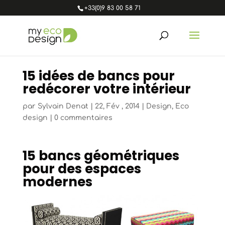
+33(0)9 83 00 58 71
15 idées de bancs pour
redécorer votre intérieur
par
Sylvain Denat
|
22, Fév , 2014
|
Design
,
Eco
design
|
0 commentaires
15 bancs géométriques
pour des espaces
modernes