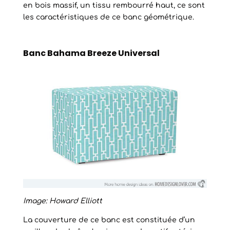
en bois massif, un tissu rembourré haut, ce sont
les caractéristiques de ce banc géométrique.
Banc Bahama Breeze Universal
Image: Howard Elliott
La couverture de ce banc est constituée d’un