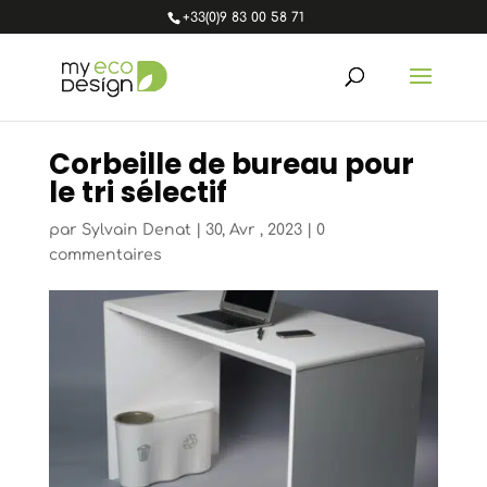
+33(0)9 83 00 58 71
Corbeille de bureau pour
le tri sélectif
par
Sylvain Denat
|
30, Avr , 2023
|
0
commentaires