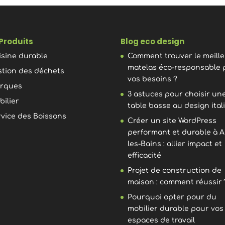
Produits
Blog eco design
isine durable
Comment trouver le meill
matelas éco-responsable 
stion des déchets
vos besoins ?
rques
3 astuces pour choisir un
bilier
table basse au design ital
rvice des Boissons
Créer un site WordPress
performant et durable à A
les-Bains : allier impact et
efficacité
Projet de construction de
maison : comment réussir 
Pourquoi opter pour du
mobilier durable pour vos
espaces de travail