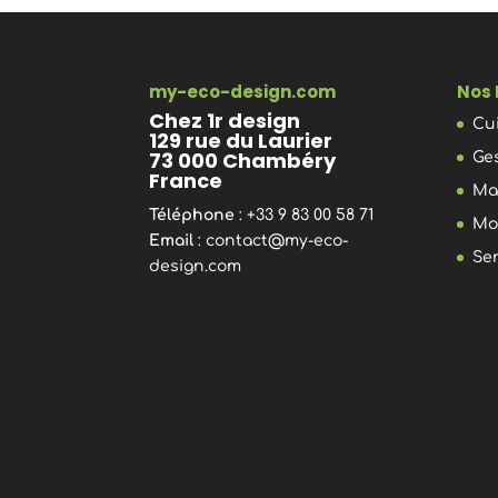
my-eco-design.com
Nos 
Chez 1r design
Cu
129 rue du Laurier
73 000 Chambéry
Ge
France
Ma
Téléphone
: +33 9 83 00 58 71
Mo
Email
:
contact@my-eco-
Se
design.com