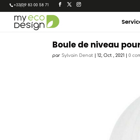
+33(0)9 83 00 58 71
Servic
Boule de niveau pour
par
Sylvain Denat
|
12, Oct , 2021
|
0 co