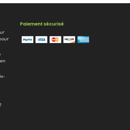
Paiement sécurisé
eur
pour
e
ien
ix-
?