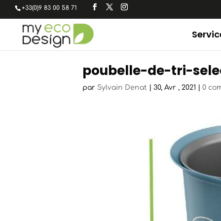
+33(0)9 83 00 58 71
Servic
poubelle-de-tri-sele
par
Sylvain Denat
|
30, Avr , 2021
|
0 co