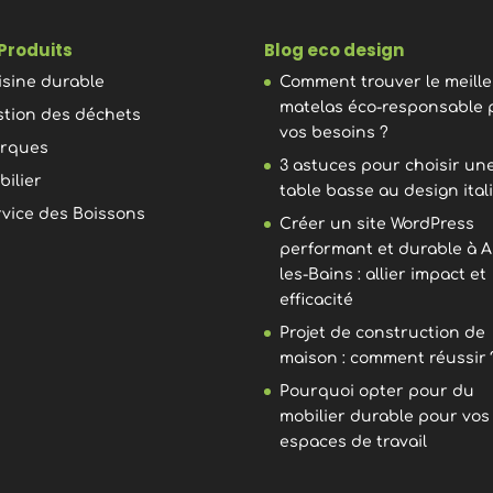
Produits
Blog eco design
isine durable
Comment trouver le meill
matelas éco-responsable 
stion des déchets
vos besoins ?
rques
3 astuces pour choisir un
bilier
table basse au design ital
rvice des Boissons
Créer un site WordPress
performant et durable à A
les-Bains : allier impact et
efficacité
Projet de construction de
maison : comment réussir 
Pourquoi opter pour du
mobilier durable pour vos
espaces de travail