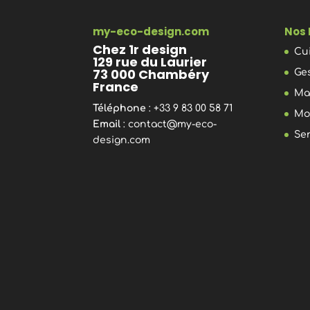
my-eco-design.com
Nos 
Chez 1r design
Cu
129 rue du Laurier
73 000 Chambéry
Ge
France
Ma
Téléphone
: +33 9 83 00 58 71
Mo
Email
:
contact@my-eco-
Se
design.com