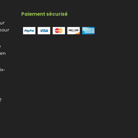
Paiement sécurisé
eur
pour
e
ien
ix-
?