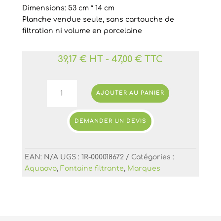
Dimensions: 53 cm * 14 cm
Planche vendue seule, sans cartouche de
filtration ni volume en porcelaine
39,17 € HT
-
47,00 € TTC
quantité
AJOUTER AU PANIER
de
Planche
de
DEMANDER UN DEVIS
rinçage
pour
cartouche
EAN:
N/A
UGS :
1R-000018672
Catégories :
filtrante
Aquaovo
,
Fontaine filtrante
,
Marques
Aquacristal
de
Aquaovo