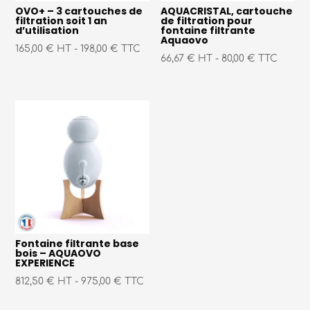
OVO+ – 3 cartouches de
AQUACRISTAL, cartouche
filtration soit 1 an
de filtration pour
d’utilisation
fontaine filtrante
Aquaovo
165,00 € HT
-
198,00 € TTC
66,67 € HT
-
80,00 € TTC
Fontaine filtrante base
bois – AQUAOVO
EXPERIENCE
812,50 € HT
-
975,00 € TTC