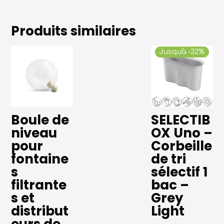
Produits similaires
Jusqu'à -32%
Boule de
SELECTIB
niveau
OX Uno –
pour
Corbeille
fontaine
de tri
s
sélectif 1
filtrante
bac –
s et
Grey
distribut
Light