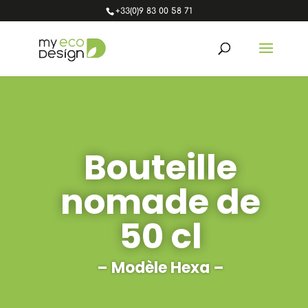
+33(0)9 83 00 58 71
Bouteille
nomade de
50 cl
– Modèle Hexa –