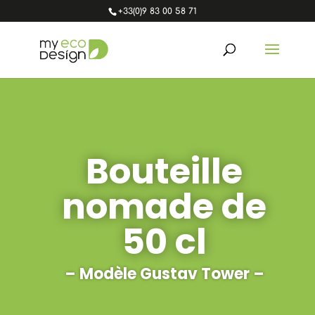
+33(0)9 83 00 58 71
Bouteille
nomade de
50 cl
– Modèle Gustav Tower –