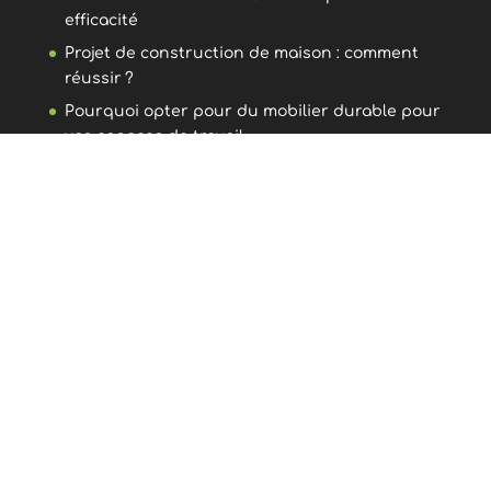
efficacité
Projet de construction de maison : comment
réussir ?
Pourquoi opter pour du mobilier durable pour
vos espaces de travail
Paiement sécurisé
Conditions générales de vente
Livraison
Mentions légales
Mon Compte
Panier
Demande de devis