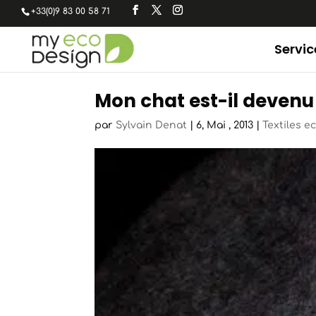
+33(0)9 83 00 58 71
Servic
Mon chat est-il devenu
par
Sylvain Denat
|
6, Mai , 2013
|
Textiles e