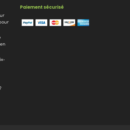
Paiement sécurisé
eur
pour
e
ien
ix-
?