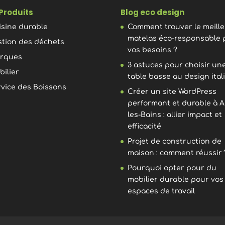
Produits
Blog eco design
isine durable
Comment trouver le meill
matelas éco-responsable 
stion des déchets
vos besoins ?
rques
3 astuces pour choisir un
bilier
table basse au design ital
rvice des Boissons
Créer un site WordPress
performant et durable à A
les-Bains : allier impact et
efficacité
Projet de construction de
maison : comment réussir 
Pourquoi opter pour du
mobilier durable pour vos
espaces de travail