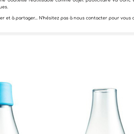
e bouteille réutilisable comme objet publicitaire va donc 
ues.
ter et à partager… N’hésitez pas à nous contacter pour vous a