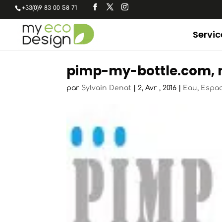
+33(0)9 83 00 58 71
Servic
pimp-my-bottle.com, no
par
Sylvain Denat
|
2, Avr , 2016
|
Eau
,
Espa