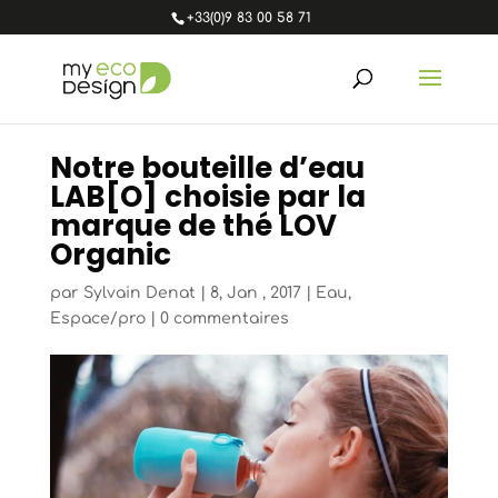
+33(0)9 83 00 58 71
Notre bouteille d’eau
LAB[O] choisie par la
marque de thé LOV
Organic
par
Sylvain Denat
|
8, Jan , 2017
|
Eau
,
Espace/pro
|
0 commentaires