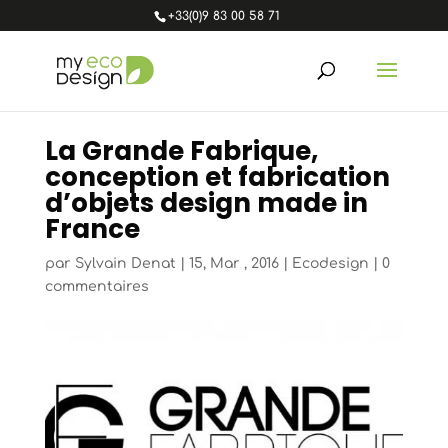
+33(0)9 83 00 58 71
La Grande Fabrique,
conception et fabrication
d’objets design made in
France
par
Sylvain Denat
|
15, Mar , 2016
|
Ecodesign
|
0
commentaires