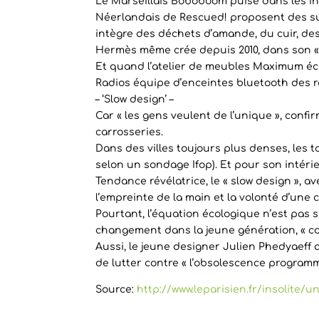
Le Marseillais Boboboom puise dans les inv
Néerlandais de Rescued! proposent des su
intègre des déchets d’amande, du cuir, des
Hermès même crée depuis 2010, dans son « a
Et quand l’atelier de meubles Maximum écum
Radios équipe d’enceintes bluetooth des 
– ‘Slow design’ –
Car « les gens veulent de l’unique », con
carrosseries.
Dans des villes toujours plus denses, les to
selon un sondage Ifop). Et pour son intéri
Tendance révélatrice, le « slow design », ave
l’empreinte de la main et la volonté d’une
Pourtant, l’équation écologique n’est pas 
changement dans la jeune génération, « co
Aussi, le jeune designer Julien Phedyaeff a
de lutter contre « l’obsolescence programm
Source:
http://www.leparisien.fr/insolite/