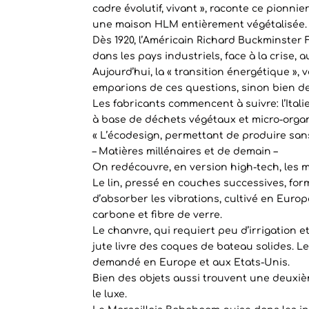
cadre évolutif, vivant », raconte ce pionn
une maison HLM entièrement végétalisée.
Dès 1920, l’Américain Richard Buckminster 
dans les pays industriels, face à la crise,
Aujourd’hui, la « transition énergétique »,
emparions de ces questions, sinon bien de
Les fabricants commencent à suivre: l’Itali
à base de déchets végétaux et micro-organ
« L’écodesign, permettant de produire sans 
– Matières millénaires et de demain –
On redécouvre, en version high-tech, les m
Le lin, pressé en couches successives, form
d’absorber les vibrations, cultivé en Euro
carbone et fibre de verre.
Le chanvre, qui requiert peu d’irrigation e
jute livre des coques de bateau solides. L
demandé en Europe et aux Etats-Unis.
Bien des objets aussi trouvent une deuxième
le luxe.