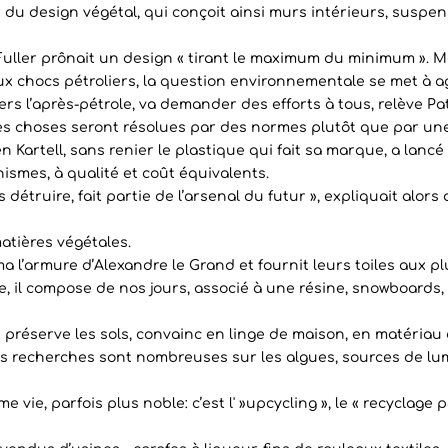
ier du design végétal, qui conçoit ainsi murs intérieurs, sus
Fuller prônait un design « tirant le maximum du minimum ». M
 aux chocs pétroliers, la question environnementale se met à 
 vers l’après-pétrole, va demander des efforts à tous, relève P
s choses seront résolues par des normes plutôt que par une 
en Kartell, sans renier le plastique qui fait sa marque, a lanc
ismes, à qualité et coût équivalents.
détruire, fait partie de l’arsenal du futur », expliquait alor
atières végétales.
a l’armure d’Alexandre le Grand et fournit leurs toiles aux p
pe, il compose de nos jours, associé à une résine, snowboards
t préserve les sols, convainc en linge de maison, en matériau d
es recherches sont nombreuses sur les algues, sources de lumi
 vie, parfois plus noble: c’est l' »upcycling », le « recyclag