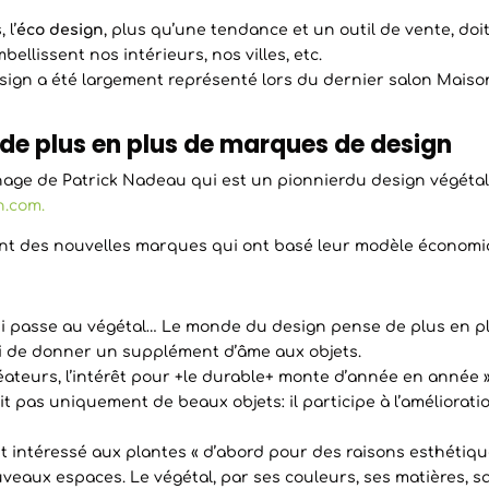
 l’
éco design
, plus qu’une tendance et un outil de vente, doi
ellissent nos intérieurs, nos villes, etc.
esign a été largement représenté lors du dernier salon Maiso
 de plus en plus de marques de design
age de Patrick Nadeau qui est un pionnierdu design végétal. 
n.com.
nt des nouvelles marques qui ont basé leur modèle économiq
qui passe au végétal… Le monde du design pense de plus en p
si de donner un supplément d’âme aux objets.
éateurs, l’intérêt pour +le durable+ monte d’année en année »
t pas uniquement de beaux objets: il participe à l’améliorati
st intéressé aux plantes « d’abord pour des raisons esthétiqu
veaux espaces. Le végétal, par ses couleurs, ses matières, sa