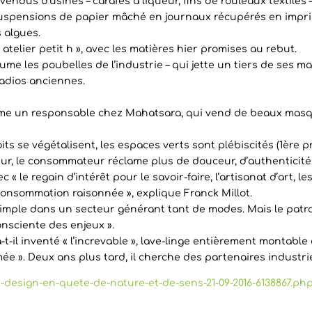
endus d’usines – carafes à liqueur, fins de rouleaux textiles 
spensions de papier mâché en journaux récupérés en imprime
 algues.
telier petit h », avec les matières hier promises au rebut.
e les poubelles de l’industrie – qui jette un tiers de ses m
radios anciennes.
firme un responsable chez Mahatsara, qui vend de beaux masq
its se végétalisent, les espaces verts sont plébiscités (1ère pr
eur, le consommateur réclame plus de douceur, d’authenticité
c « le regain d’intérêt pour le savoir-faire, l’artisanat d’art, l
 consommation raisonnée », explique Franck Millot.
simple dans un secteur générant tant de modes. Mais le patro
nsciente des enjeux ».
-t-il inventé « l’increvable », lave-linge entièrement montab
ée ». Deux ans plus tard, il cherche des partenaires industrie
un-design-en-quete-de-nature-et-de-sens-21-09-2016-6138867.ph