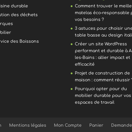
isine durable
Comment trouver le meill
matelas éco-responsable 
stion des déchets
vos besoins ?
rques
3 astuces pour choisir un
bilier
table basse au design ital
rvice des Boissons
Créer un site WordPress
performant et durable à A
les-Bains : allier impact et
efficacité
Projet de construction de
maison : comment réussir 
Pourquoi opter pour du
mobilier durable pour vos
espaces de travail
n
Mentions légales
Mon Compte
Panier
Demande 