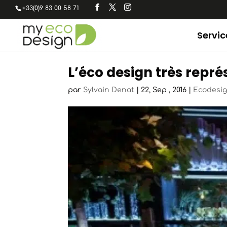
+33(0)9 83 00 58 71
Servic
L’éco design très repré
par
Sylvain Denat
|
22, Sep , 2016
|
Ecodesi