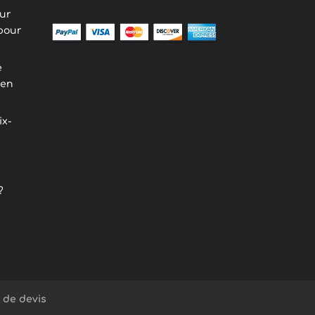
eur
pour
e
ien
ix-
?
de devis