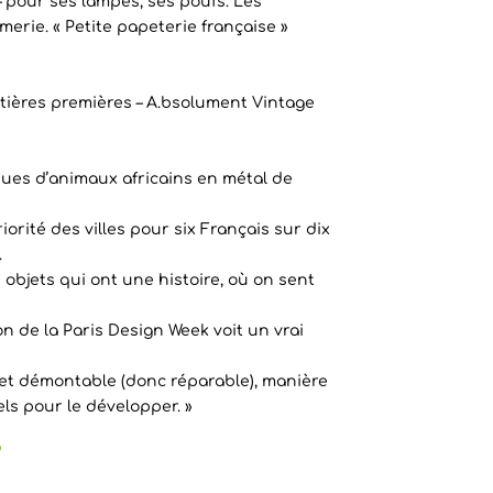
– pour ses lampes, ses poufs. Les
rie. « Petite papeterie française »
atières premières – A.bsolument Vintage
ues d’animaux africains en métal de
iorité des villes pour six Français sur dix
.
es objets qui ont une histoire, où on sent
n de la Paris Design Week voit un vrai
le et démontable (donc réparable), manière
ls pour le développer. »
p