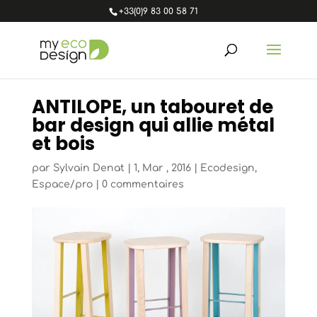
+33(0)9 83 00 58 71
ANTILOPE, un tabouret de
bar design qui allie métal
et bois
par
Sylvain Denat
|
1, Mar , 2016
|
Ecodesign
,
Espace/pro
|
0 commentaires