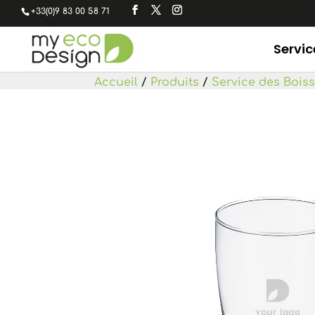
+33(0)9 83 00 58 71
Servic
Accueil
/
Produits
/
Service des Bois