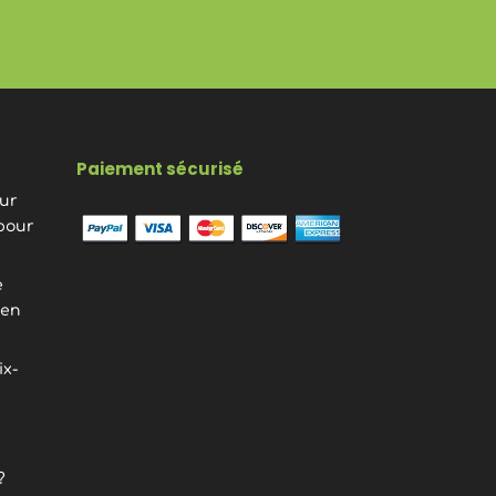
Paiement sécurisé
eur
pour
e
ien
ix-
?