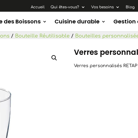
Accueil
Qui êtes-vous?
Vos besoins
Blog
e des Boissons
Cuisine durable
Gestion
sons
/
Bouteille Réutilisable
/
Bouteilles personnalisé
Verres personnal
Verres personnalisés RETAP