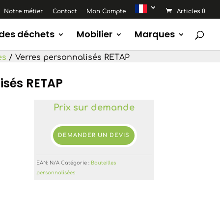
Notre métier
Contact
Mon Compte
Articles 0
 des déchets
Mobilier
Marques
es
/ Verres personnalisés RETAP
isés RETAP
Prix sur demande
DEMANDER UN DEVIS
EAN:
N/A
Catégorie :
Bouteilles
personnalisées