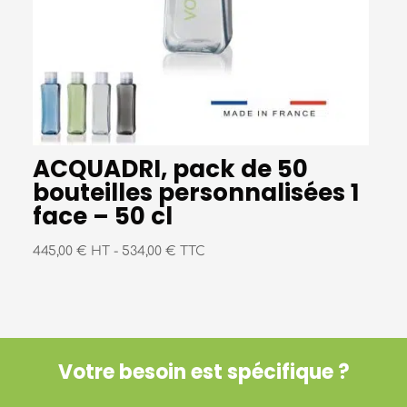
ACQUADRI, pack de 50
bouteilles personnalisées 1
face – 50 cl
445,00 € HT
-
534,00 € TTC
Votre besoin est spécifique ?