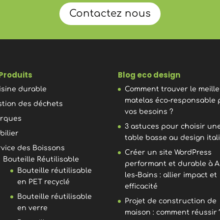
Contactez nous
Produits
Blog eco design
isine durable
Comment trouver le meill
matelas éco-responsable 
stion des déchets
vos besoins ?
rques
3 astuces pour choisir un
bilier
table basse au design ital
rvice des Boissons
Créer un site WordPress
Bouteille Réutilisable
performant et durable à A
Bouteille réutilisable
les-Bains : allier impact et
en PET recyclé
efficacité
Bouteille réutilisable
Projet de construction de
en verre
maison : comment réussir 